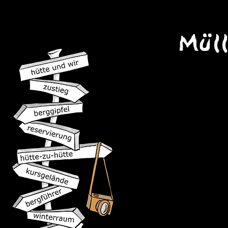
Öffnungszeit
17. Juni - 13. Septe
Pächter
Heidi Wettstein & Thomas 
Trins 110, A-6152 Trins
Österreich